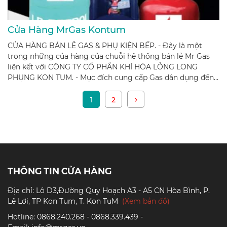
Cửa Hàng MrGas Kontum
CỬA HÀNG BÁN LẺ GAS & PHỤ KIỆN BẾP. - Đây là một
trong những của hàng của chuỗi hệ thống bán lẻ Mr Gas
liên kết với CÔNG TY CỔ PHẦN KHÍ HÓA LỎNG LONG
PHỤNG KON TUM. - Mục đích cung cấp Gas dân dụng đến
các hộ nhà dân và các cửa hàng kinh doanh ăn uống và bếp
ăn tập thể trên địa bàn Kontum - Gialai Địa chỉ: Lô
1
2
D3,Đường Quy Hoạch A3 - A5 CN Hòa Bình, P. Lê Lợi, TP
Kon Tum, T. Kon TuM Hotline: 0868 33 94 39 - 0868 24 02
68 - Email: info@mrgas.vn
THÔNG TIN CỬA HÀNG
Địa chỉ: Lô D3,Đường Quy Hoạch A3 - A5 CN Hòa Bình, P.
Lê Lợi, TP Kon Tum, T. Kon TuM
(Xem bản đồ)
Hotline: 0868.240.268 - 0868.339.439 -