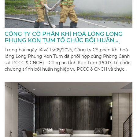
CÔNG TY CỔ PHẦN KHÍ HOÁ LỎNG LONG
PHỤNG KON TUM TỔ CHỨC BỒI HUẤN
NGHIỆP VỤ VỀ PCCC & CNCH VÀ TIẾN HÀNH
Trong hai ngày 14 và 15/05/2025, Công ty Cổ phần Khí hoá
THỰC TẬP PHƯƠNG ÁN CHỮA CHÁY VÀ
lỏng Long Phụng Kon Tum đã phối hợp cùng Phòng Cảnh
CNCH CHO CÁN BỘ, NHÂN VIÊN.
sát PCCC & CNCH) – Công an tỉnh Kon Tum (PC07) tổ chức
chương trình bồi huấn nghiệp vụ PCCC & CNCH và thực
tập phương án chữa cháy và cứu nạn cứu hộ cho toàn thể
cán bộ, nhân viên công ty tại trụ sở chính – Lô D3, Khu
công nghiệp Hoà Bình, Phường Nguyễn Trãi, thành phố
Kon Tum, tỉnh Kon Tum.