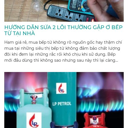
HƯỚNG DẪN SỬA 2 LỖI THƯỜNG GẶP Ở BẾP
TỪ TẠI NHÀ
Ham giá rẻ, mua bếp từ không rõ nguồn gốc hay thậm chí
mua tại những siêu thị bếp từ không đảm bảo chất lượng
đôi khi đem lại những rắc rối khó chịu khi sử dụng. Bếp
mới đầu dùng thì không sao nhưng sau này thì lại càng
ngày gặp càng nhiều lỗi. Không phải ai cũng có thời gian
để mang bếp từ ra tận nơi mua để bảo hành nên chắc chắn
các bạn rất muốn tìm cách sửa bếp ngay tại nhà.