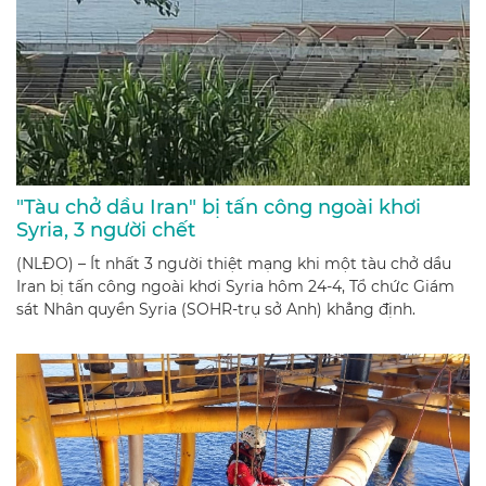
"Tàu chở dầu Iran" bị tấn công ngoài khơi
Syria, 3 người chết
(NLĐO) – Ít nhất 3 người thiệt mạng khi một tàu chở dầu
Iran bị tấn công ngoài khơi Syria hôm 24-4, Tổ chức Giám
sát Nhân quyền Syria (SOHR-trụ sở Anh) khẳng định.